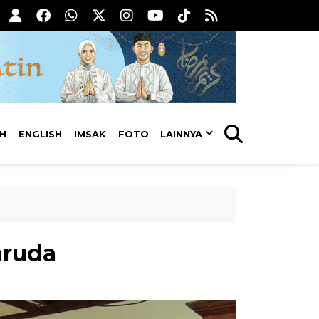
AH
ENGLISH
IMSAK
FOTO
LAINNYA
aruda