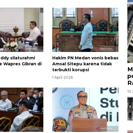
ddy silaturahmi
Hakim PN Medan vonis bebas
 ke Wapres Gibran di
Amsal Sitepu karena tidak
M
terbukti korupsi
p
1 April 2026
R
10 