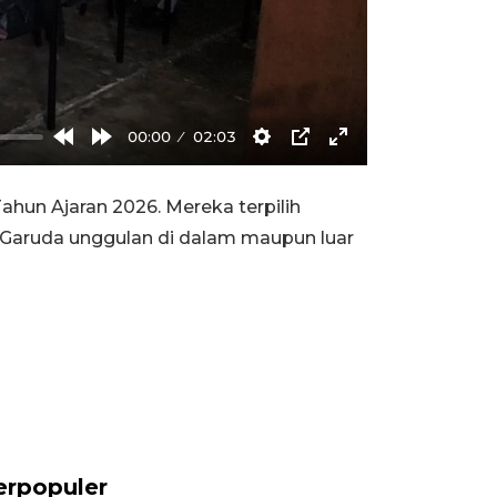
00:00
02:03
Rewind
Forward
Settings
PIP
Enter
10s
10s
fullscreen
ahun Ajaran 2026. Mereka terpilih
 Garuda unggulan di dalam maupun luar
erpopuler