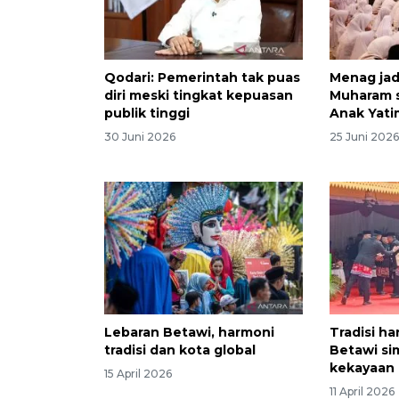
Qodari: Pemerintah tak puas
Menag jad
diri meski tingkat kepuasan
Muharam 
publik tinggi
Anak Yati
30 Juni 2026
25 Juni 202
Lebaran Betawi, harmoni
Tradisi h
tradisi dan kota global
Betawi si
kekayaan 
15 April 2026
11 April 2026