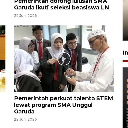
Pemerintah dorong lulusan SMA
T
Garuda ikuti seleksi beasiswa LN
Gabung Persebaya, striker
22 Juni 2026
timnas Ramadhan Sananta
kembali asah naluri
9 Juli 2026
I
Pemerintah perkuat talenta STEM
lewat program SMA Unggul
Garuda
22 Juni 2026