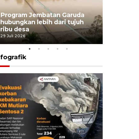
Program Jembatan Garuda
Pemerint
hubungkan lebih dari tujuh
pembangu
ribu desa
dukung k
29 Juli 2026
29 Juli 2026
nfografik