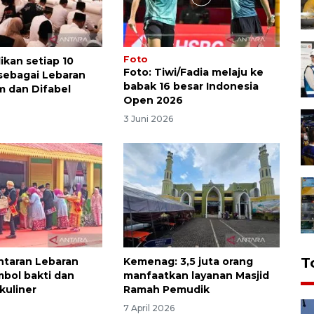
Foto
ikan setiap 10
Foto: Tiwi/Fadia melaju ke
sebagai Lebaran
babak 16 besar Indonesia
m dan Difabel
Open 2026
6
3 Juni 2026
T
antaran Lebaran
Kemenag: 3,5 juta orang
mbol bakti dan
manfaatkan layanan Masjid
kuliner
Ramah Pemudik
7 April 2026