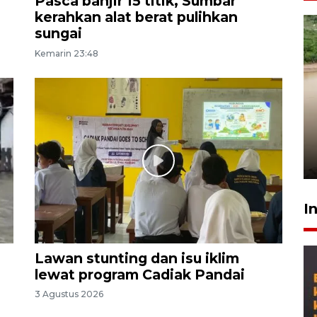
Pasca banjir 15 titik, Sumbar
kerahkan alat berat pulihkan
sungai
Kemarin 23:48
Gabung Persebaya, striker
timnas Ramadhan Sananta
kembali asah naluri
9 Juli 2026
I
Lawan stunting dan isu iklim
lewat program Cadiak Pandai
3 Agustus 2026