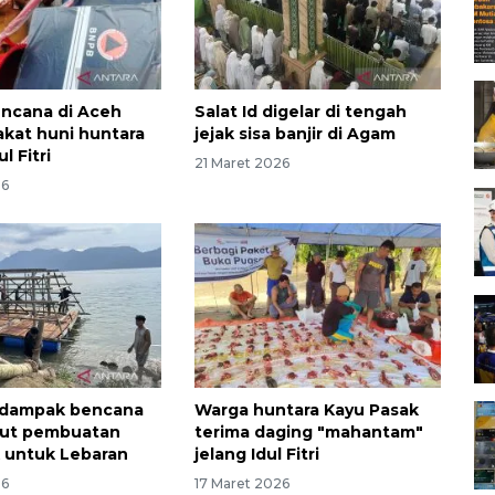
ncana di Aceh
Salat Id digelar di tengah
akat huni huntara
jejak sisa banjir di Agam
l Fitri
21 Maret 2026
26
rdampak bencana
Warga huntara Kayu Pasak
ut pembuatan
terima daging "mahantam"
k untuk Lebaran
jelang Idul Fitri
26
17 Maret 2026