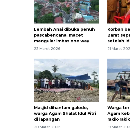
Lembah Anai dibuka penuh
Korban be
pascabencana, macet
Barat sep
mengular imbas one way
setelah Idu
23 Maret 2026
21 Maret 20
Masjid dihantam galodo,
Warga te
warga Agam Shalat Idul Fitri
Agam keb
di lapangan
rakik-raki
20 Maret 2026
19 Maret 20