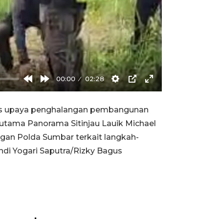
00:00
02:28
Rewind
Forward
Settings
PIP
Enter
10s
10s
fullscreen
as upaya penghalangan pembangunan
 Hutama Panorama Sitinjau Lauik Michael
ngan Polda Sumbar terkait langkah-
ndi Yogari Saputra/Rizky Bagus