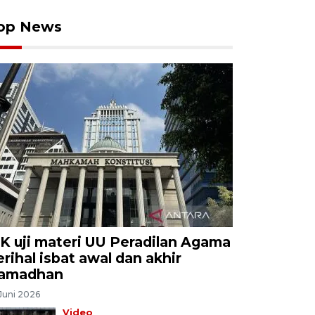
op News
K uji materi UU Peradilan Agama
erihal isbat awal dan akhir
amadhan
Juni 2026
Video