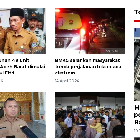
T
nan 49 unit
BMKG sarankan masyarakat
 Aceh Barat dimulai
tunda perjalanan bila cuaca
l Fitri
ekstrem
26
14 April 2024
M
p
R
10 