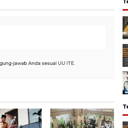
T
gung-jawab Anda sesuai UU ITE.
T