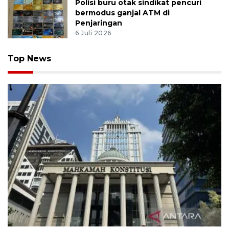
Polisi buru otak sindikat pencuri
bermodus ganjal ATM di
Penjaringan
6 Juli 2026
Top News
MK uji materi UU Peradilan Agama perihal isbat