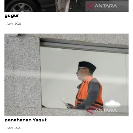
Politik kemarin, BBM tak naik hingga 2 prajurit TNI
gugur
1 April 2026
Dewas KPK tindak lanjuti aduan soal pengalihan
penahanan Yaqut
1 April 2026