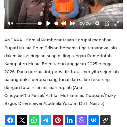
Play
00:00
Mute
Play
Rewind
Forward
Settings
PIP
Ente
10s
10s
full
ANTARA - Komisi Pemberantasan Korupsi menahan
Bupati Muara Enim Edison bersama tiga tersangka lain
dalam kasus dugaan suap di lingkungan Pemerintah
Kabupaten Muara Enim tahun anggaran 2025 hingga
2026. Pada perkara ini, penyidik turut menyita sejumlah
barang bukti berupa uang tunai dan saldo rekening
dengan total nilai miliaran rupiah.(Aria
Cindyara/Rio Feisal/ Azhfar Muhammad Robbani/Rizky
Bagus Dhermawan/Ludmila Yusufin Diah Nastiti)