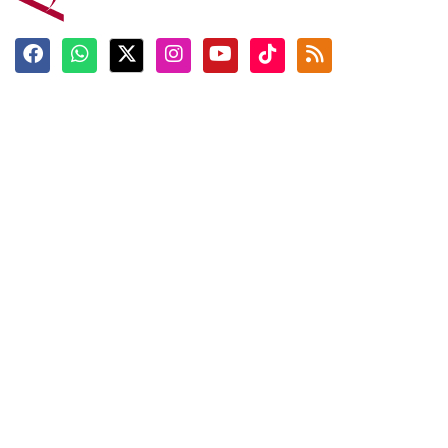
Terkini
Berita
Top News
Ngabuburit
Terpopuler
Hidangan
Foto
Info Mudik
Video
Tokoh
Infografik
Tausiyah
English
Jadwal Imsak
Karkhas
ANTARA News English