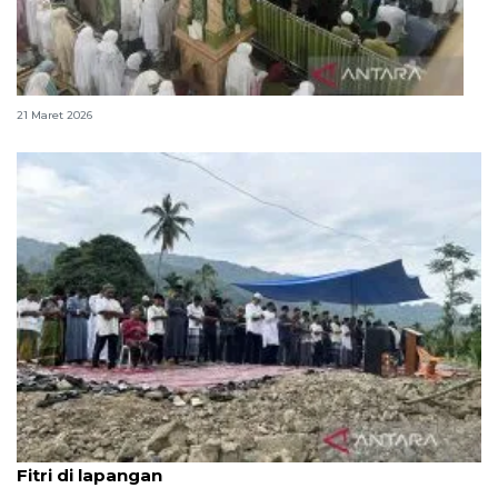
Salat Id digelar di tengah jejak sisa banjir di Agam
21 Maret 2026
Masjid dihantam galodo, warga Agam Shalat Idul
Fitri di lapangan