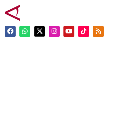
Terkini
Berita
Top News
Ngabuburit
Terpopuler
Hidangan
Foto
Info Mudik
Video
Tokoh
Infografik
Tausiyah
English
Jadwal Imsak