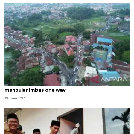
Lembah Anai dibuka penuh pascabencana, macet
mengular imbas one way
23 Maret 2026