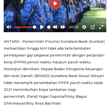
Play
00:00
Mute
Play
Rewind
Forward
Settings
PIP
Ente
10s
10s
full
ANTARA - Pemerintah Provinsi Sumatera Barat (Sumbar)
memastikan hingga kini tidak ada keterlambatan
pembayaran gaji pegawai pemerintah dengan perjanjian
kerja (PPPK) penuh waktu maupun paruh waktu.
Meskipun demikian, Kepala Badan Pengelola Keuangan
dan Aset Daerah (BPKAD) Sumatera Barat Rosail Akhyari
tidak menampik penambahan PPPK paruh waktu sejak
2021 menimbulkan biaya tambahan bagi
pemerintah. (Fandi Yogari Saputra/Rizky Bagus
Dhermawan/Roy Rosa Bachtiar)