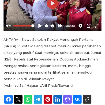
Play
00:00
Mute
Play
Rewind
Forward
Settings
PIP
Ente
10s
10s
full
ANTARA - ‎Siswa Sekolah Rakyat Menengah Pertama
(SRMP) 16 Kota Malang disebut menunjukkan perubahan
sikap yang positif. Saat meninjau sekolah tersebut, Jumat
(12/6), Kepala Staf Kepresidenan, Dudung Abdurachman,
mengapresiasi peningkatan karakter, moral, hingga
prestasi siswa yang mulai terlihat selama mengikuti
pendidikan di Sekolah Rakyat.
‎(Achmad Saif Hajarani/Arif Prada/Suwanti)