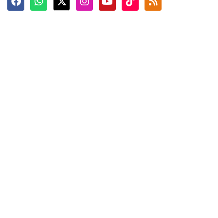
Terkini
Berita
Top News
Ngabuburit
Terpopuler
Hidangan
Foto
Info Mudik
Video
Tokoh
Infografik
Tausiyah
English
Jadwal Imsak
Karkhas
ANTARA News English
Anti Hoaks
Masuk
ANTARA Interaktif
Ketentuan Penggunaan