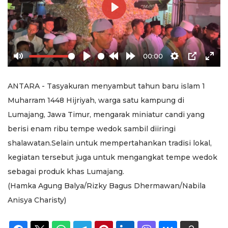
Play
00:00
Mute
Play
Rewind
Forward
Settings
PIP
Ente
10s
10s
full
ANTARA - Tasyakuran menyambut tahun baru islam 1
Muharram 1448 Hijriyah, warga satu kampung di
Lumajang, Jawa Timur, mengarak miniatur candi yang
berisi enam ribu tempe wedok sambil diiringi
shalawatan.Selain untuk mempertahankan tradisi lokal,
kegiatan tersebut juga untuk mengangkat tempe wedok
sebagai produk khas Lumajang.
(Hamka Agung Balya/Rizky Bagus Dhermawan/Nabila
Anisya Charisty)