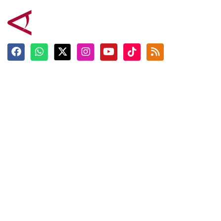
Terkini
Berita
Top News
Ngabuburit
Terpopuler
Hidangan
Foto
Info Mudik
Video
Tokoh
Infografik
Tausiyah
English
Jadwal Imsak