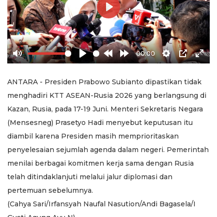
Play
00:00
Mute
Play
Rewind
Forward
Settings
PIP
Ente
10s
10s
full
ANTARA - Presiden Prabowo Subianto dipastikan tidak
menghadiri KTT ASEAN-Rusia 2026 yang berlangsung di
Kazan, Rusia, pada 17-19 Juni. Menteri Sekretaris Negara
(Mensesneg) Prasetyo Hadi menyebut keputusan itu
diambil karena Presiden masih memprioritaskan
penyelesaian sejumlah agenda dalam negeri. Pemerintah
menilai berbagai komitmen kerja sama dengan Rusia
telah ditindaklanjuti melalui jalur diplomasi dan
pertemuan sebelumnya.
(Cahya Sari/Irfansyah Naufal Nasution/Andi Bagasela/I