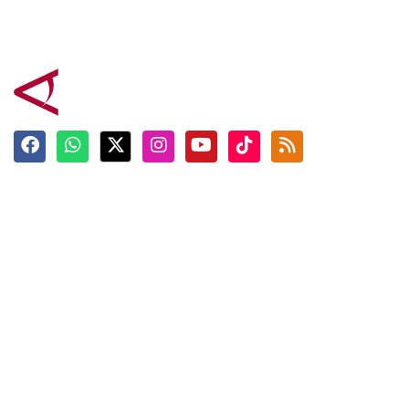
Terkini
Berita
Top News
Ngabuburit
Terpopuler
Hidangan
Foto
Info Mudik
Video
Tokoh
Infografik
Tausiyah
English