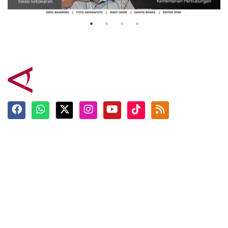
3 Agustus 2026
Terkini
Berita
Top News
Ngabuburit
Terpopuler
Hidangan
Foto
Info Mudik
Video
Tokoh