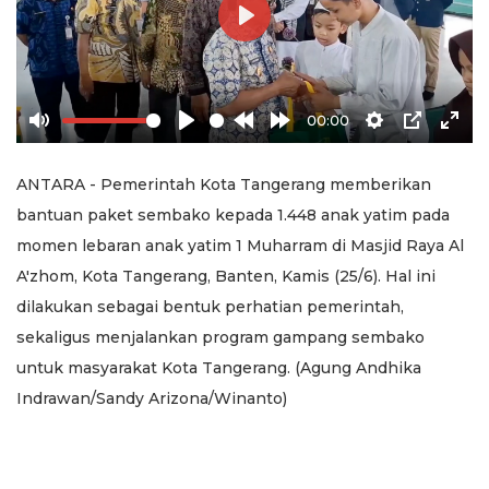
Play
00:00
Mute
Play
Rewind
Forward
Settings
PIP
Ente
10s
10s
full
ANTARA - Pemerintah Kota Tangerang memberikan
bantuan paket sembako kepada 1.448 anak yatim pada
momen lebaran anak yatim 1 Muharram di Masjid Raya Al
A'zhom, Kota Tangerang, Banten, Kamis (25/6). Hal ini
dilakukan sebagai bentuk perhatian pemerintah,
sekaligus menjalankan program gampang sembako
untuk masyarakat Kota Tangerang. (Agung Andhika
Indrawan/Sandy Arizona/Winanto)