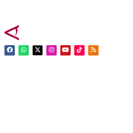
Terkini
Berita
Top News
Ngabuburit
Terpopuler
Hidangan
Foto
Info Mudik
Video
Tokoh
Infografik
Tausiyah
English