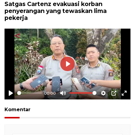
Satgas Cartenz evakuasi korban
penyerangan yang tewaskan lima
pekerja
Play
00:00
Play
Mute
Settings
PIP
Ente
full
Komentar