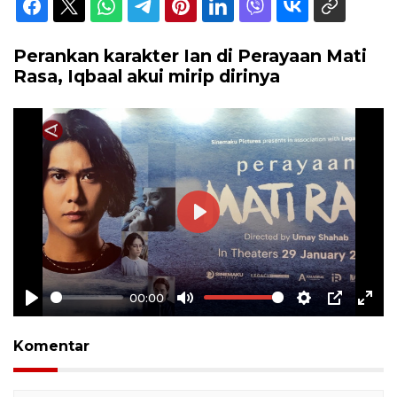
Perankan karakter Ian di Perayaan Mati
Rasa, Iqbaal akui mirip dirinya
Play
00:00
Play
Mute
Settings
PIP
Ente
full
Komentar