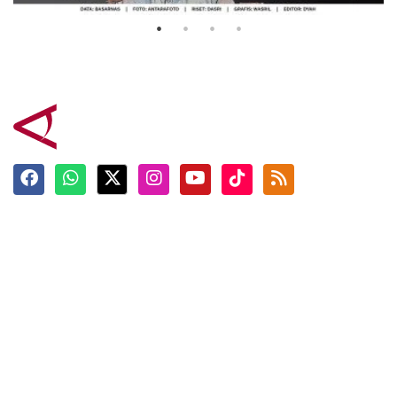
Terkini
Berita
Top News
Ngabuburit
Terpopuler
Hidangan
Foto
Info Mudik
Video
Tokoh
Infografik
Tausiyah