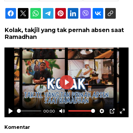
Kolak, takjil yang tak pernah absen saat
Ramadhan
Play
00:00
Play
Mute
Settings
PIP
Ente
full
Komentar