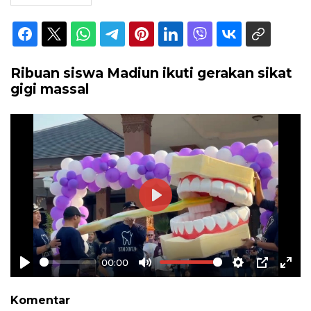
Ribuan siswa Madiun ikuti gerakan sikat
gigi massal
Play
00:00
Play
Mute
Settings
PIP
Ente
full
Komentar