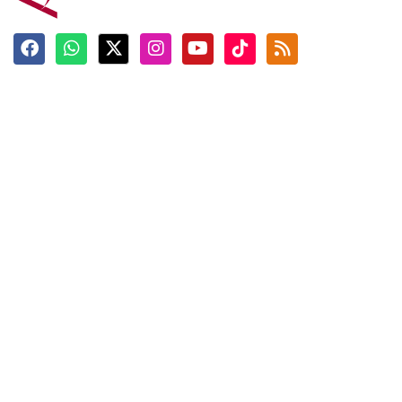
Terkini
Berita
Top News
Ngabuburit
Terpopuler
Hidangan
Foto
Info Mudik
Video
Tokoh
Infografik
Tausiyah
English
Jadwal Imsak
Karkhas
ANTARA News English