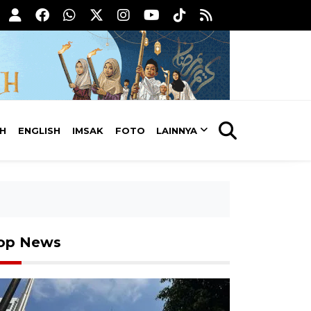
AH
ENGLISH
IMSAK
FOTO
LAINNYA
op News