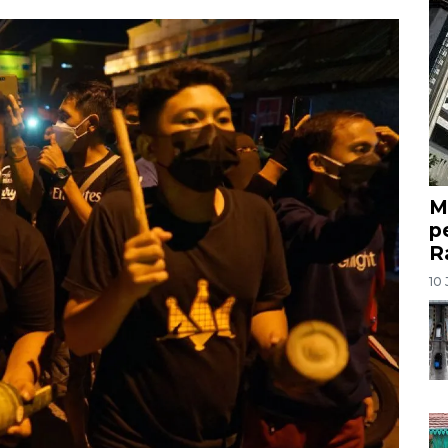
M
p
R
10 