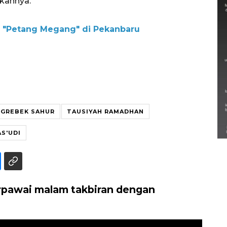
akannya.
si "Petang Megang" di Pekanbaru
Semarak Lebaran Ketupat di
GREBEK SAHUR
TAUSIYAH RAMADHAN
berbagai daerah
28 Maret 2026
AS'UDI
pawai malam takbiran dengan