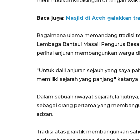
menimbulkan kebisingan di tengah waktu 
Baca juga:
Masjid di Aceh galakkan tr
Bagaimana ulama memandang tradisi ter
Lembaga Bahtsul Masail Pengurus Besar
perihal anjuran membangunkan warga di
"Untuk dalil anjuran sejauh yang saya p
memiliki sejarah yang panjang," katanya d
Dalam sebuah riwayat sejarah, lanjutnya,
sebagai orang pertama yang membangu
adzan.
Tradisi atas praktik membangunkan sahur