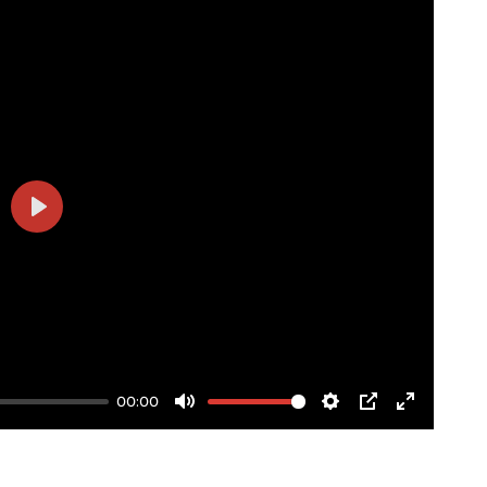
Play
00:00
Mute
Settings
PIP
Enter
fullscree