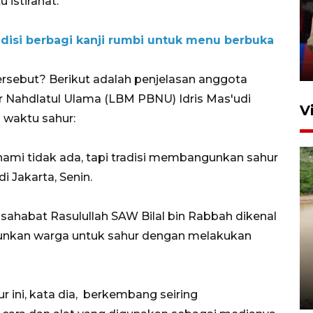
istirahat.
silaturahim masyarakat dan
upaya pelestarian budaya di
adisi berbagi kanji rumbi untuk menu berbuka
Ibu Kota
11 April 2026
sebut? Berikut adalah penjelasan anggota
 Nahdlatul Ulama (LBM PBNU) Idris Mas'udi
V
 waktu sahur:
ahami tidak ada, tapi tradisi membangunkan sahur
i Jakarta, Senin.
 sahabat Rasulullah SAW Bilal bin Rabbah dikenal
nkan warga untuk sahur dengan melakukan
Gabung Persebaya, striker
timnas Ramadhan Sananta
kembali asah naluri
9 Juli 2026
 ini, kata dia, berkembang seiring