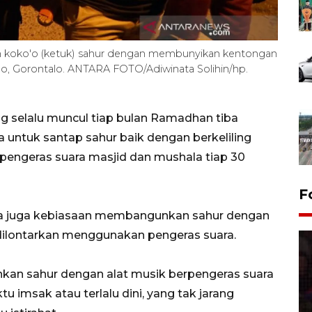
ingan koko'o (ketuk) sahur dengan membunyikan kentongan
lo, Gorontalo. ANTARA FOTO/Adiwinata Solihin/hp.
ang selalu muncul tiap bulan Ramadhan tiba
ntuk santap sahur baik dengan berkeliling
 pengeras suara masjid dan mushala tiap 30
F
ada juga kebiasaan membangunkan sahur dengan
dilontarkan menggunakan pengeras suara.
an sahur dengan alat musik berpengeras suara
u imsak atau terlalu dini, yang tak jarang
Lebaran Betawi 2026, ajang