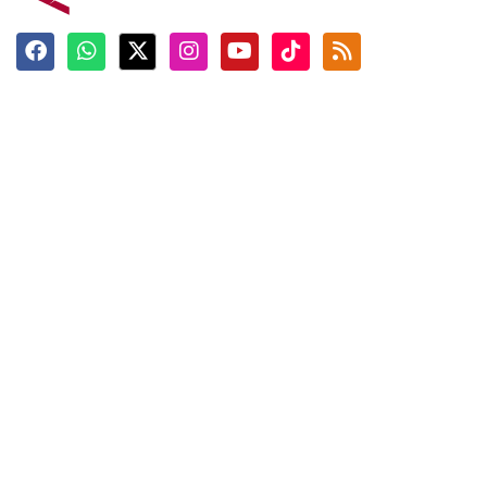
Terkini
Berita
Top News
Ngabuburit
Terpopuler
Hidangan
Foto
Info Mudik
Video
Tokoh
Infografik
Tausiyah
English
Jadwal Imsak
Karkhas
ANTARA News English
Anti Hoaks
Masuk