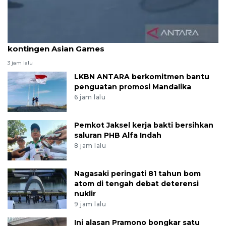
Pelti tunggu finalisasi pembiayaan keberangkatan
kontingen Asian Games
3 jam lalu
LKBN ANTARA berkomitmen bantu
penguatan promosi Mandalika
6 jam lalu
Pemkot Jaksel kerja bakti bersihkan
saluran PHB Alfa Indah
8 jam lalu
Nagasaki peringati 81 tahun bom
atom di tengah debat deterensi
nuklir
9 jam lalu
Ini alasan Pramono bongkar satu