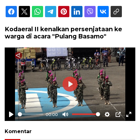
Kodaeral II kenalkan persenjataan ke
warga di acara "Pulang Basamo"
Play
00:00
Play
Mute
Settings
PIP
Ente
full
Komentar