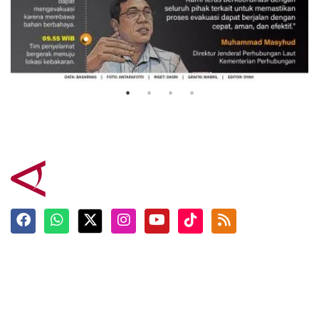
Evakuasi korban kebakaran KM
Mutiara Sentosa 2
3 Agustus 2026
Terkini
Berita
Top News
Ngabuburit
Terpopuler
Hidangan