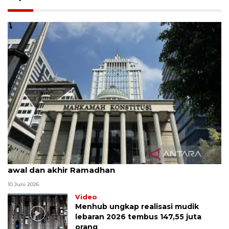
MK uji materi UU Peradilan Agama perihal isbat
awal dan akhir Ramadhan
10 Juni 2026
Video
Menhub ungkap realisasi mudik
lebaran 2026 tembus 147,55 juta
orang