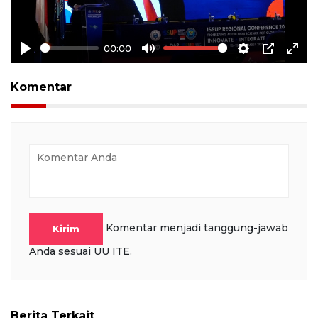
00:00
Play
Mute
Settings
PIP
Ente
full
Komentar
Komentar menjadi tanggung-jawab
Kirim
Anda sesuai UU ITE.
Berita Terkait