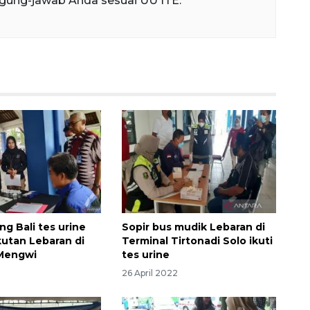
gung-jawab Anda sesuai UU ITE.
g Bali tes urine
Sopir bus mudik Lebaran di
kutan Lebaran di
Terminal Tirtonadi Solo ikuti
 Mengwi
tes urine
26 April 2022