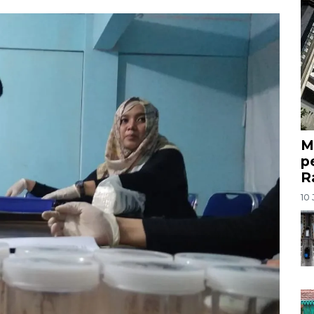
M
p
R
10 