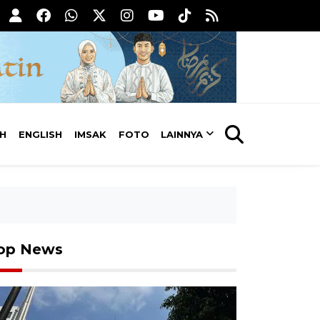
AH
ENGLISH
IMSAK
FOTO
LAINNYA
op News