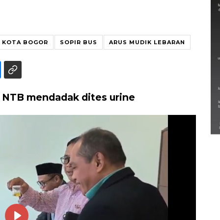
G KOTA BOGOR
SOPIR BUS
ARUS MUDIK LEBARAN
 NTB mendadak dites urine
Semarak Lebaran Ketupat di
berbagai daerah
28 Maret 2026