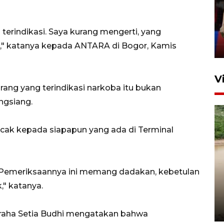
silaturahim masyarakat dan
upaya pelestarian budaya di
g terindikasi. Saya kurang mengerti, yang
Ibu Kota
K," katanya kepada ANTARA di Bogor, Kamis
11 April 2026
V
ng yang terindikasi narkoba itu bukan
ngsiang.
acak kepada siapapun yang ada di Terminal
a. Pemeriksaannya ini memang dadakan, kebetulan
Gabung Persebaya, striker
timnas Ramadhan Sananta
," katanya.
kembali asah naluri
9 Juli 2026
graha Setia Budhi mengatakan bahwa