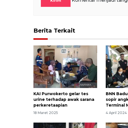
Komentar menjadi tang
Kirim
Berita Terkait
KAI Purwokerto gelar tes
BNN Badun
urine terhadap awak sarana
sopir ang
perkeretaapian
Terminal
18 Maret 2025
4 April 2024