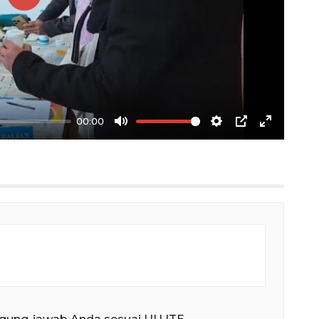
Play
00:00
Mute
Settings
PIP
Enter
fullscree