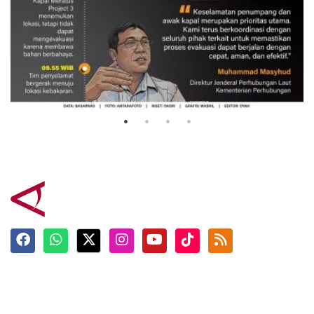
Evakuasi korban kebakaran KM
Mutiara Sentosa 2
3 Agustus 2026
Terkini
Berita
Top News
Ngabuburit