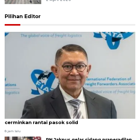
Pilihan Editor
ALFI: Pertumbuhan 5,29 persen triwulan II
cerminkan rantai pasok solid
8 jam lalu
PN Jakpus gelar sidang praperadilan