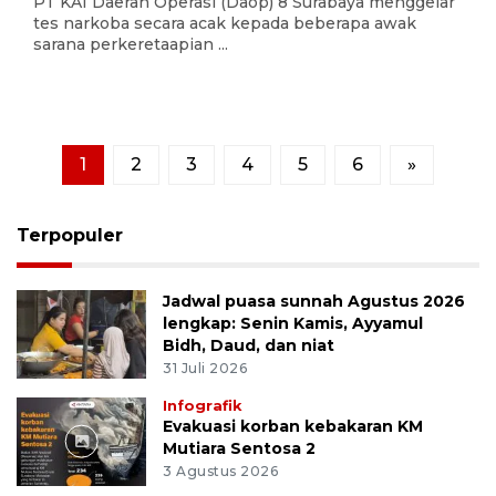
PT KAI Daerah Operasi (Daop) 8 Surabaya menggelar
tes narkoba secara acak kepada beberapa awak
sarana perkeretaapian ...
1
2
3
4
5
6
»
Terpopuler
Jadwal puasa sunnah Agustus 2026
lengkap: Senin Kamis, Ayyamul
Bidh, Daud, dan niat
31 Juli 2026
Infografik
Evakuasi korban kebakaran KM
Mutiara Sentosa 2
3 Agustus 2026