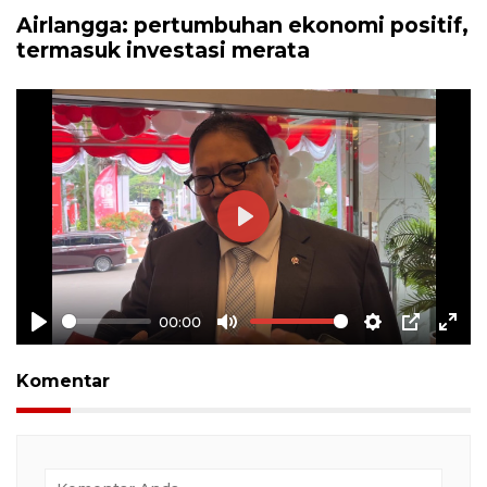
Airlangga: pertumbuhan ekonomi positif,
termasuk investasi merata
Play
00:00
Play
Mute
Settings
PIP
Ente
full
Komentar