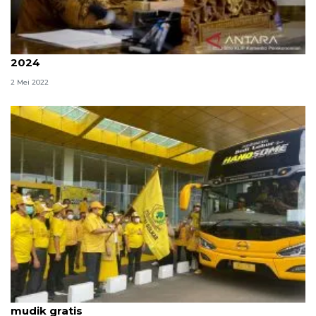
Airlangga: Idul Fitri jaga persatuan jelang Pemilu
2024
2 Mei 2022
Ketum Golkar berangkatkan ratusan peserta
mudik gratis