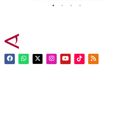
Terkini
Berita
Top News
Ngabuburit
Terpopuler
Hidangan
Foto
Info Mudik
Video
Tokoh
Infografik
Tausiyah