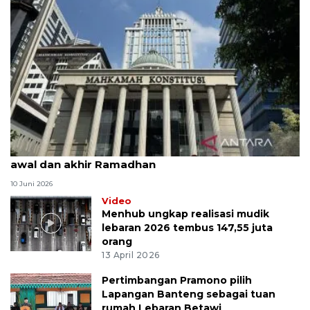
MK uji materi UU Peradilan Agama perihal isbat
awal dan akhir Ramadhan
10 Juni 2026
Video
Menhub ungkap realisasi mudik
lebaran 2026 tembus 147,55 juta
orang
13 April 2026
Pertimbangan Pramono pilih
Lapangan Banteng sebagai tuan
rumah Lebaran Betawi