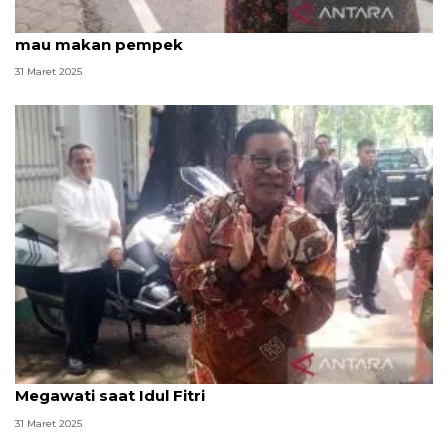
Bersilaturahim ke rumah Megawati, Basuki: Saya
mau makan pempek
31 Maret 2025
Pramono Anung dan Bang Doel sambangi rumah
Megawati saat Idul Fitri
31 Maret 2025