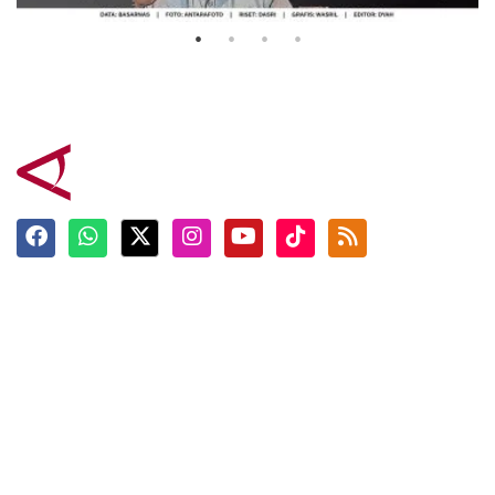
Terkini
Berita
Top News
Ngabuburit
Terpopuler
Hidangan
Foto
Info Mudik
Video
Tokoh