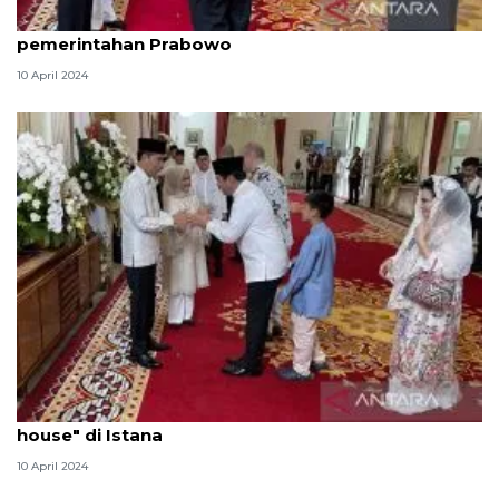
Dubes Zuhair yakin RI terus dukung Palestina saat
pemerintahan Prabowo
10 April 2024
Presiden Jokowi sambut para tamu peserta "open
house" di Istana
10 April 2024