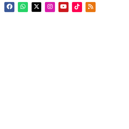
Terkini
Berita
Top News
Ngabuburit
Terpopuler
Hidangan
Foto
Info Mudik
Video
Tokoh
Infografik
Tausiyah
English
Jadwal Imsak
Karkhas
ANTARA News English
Anti Hoaks
Masuk