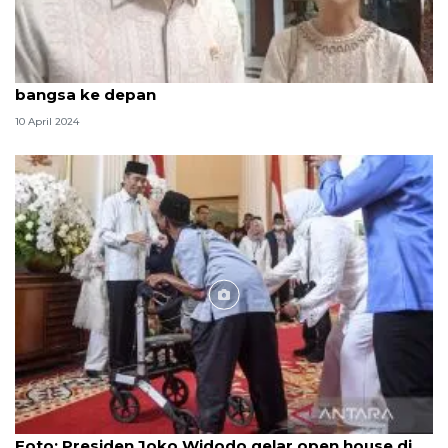
AHY: Gelar griya Istana jadi simbol kekuatan
bangsa ke depan
10 April 2024
Foto
Foto: Presiden Joko Widodo gelar open house di