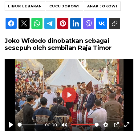
LIBUR LEBARAN
CUCU JOKOWI
ANAK JOKOWI
Joko Widodo dinobatkan sebagai
sesepuh oleh sembilan Raja Timor
Play
00:00
Play
Mute
Settings
PIP
Ente