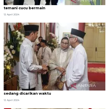
Presiden Jokowi manfaatkan libur Lebaran untuk
temani cucu bermain
12 April 2024
Ari Dwipayana: Silaturahmi Jokowi dan Megawati
sedang dicarikan waktu
12 April 2024