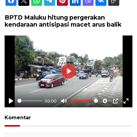
BPTD Maluku hitung pergerakan
kendaraan antisipasi macet arus balik
Play
00:00
Play
Mute
Settings
PIP
Ente
full
Komentar