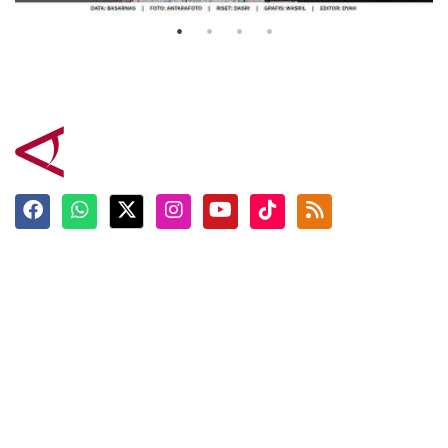
Terkini
Berita
Top News
Ngabuburit
Terpopuler
Hidangan
Foto
Info Mudik
Video
Tokoh