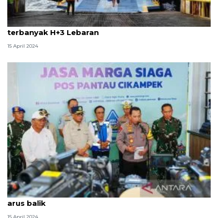
Kemenhub: Jalur penyeberangan angkutan umum
terbanyak H+3 Lebaran
15 April 2024
Polri siapkan jalur arteri jika jalur tol penuh saat
arus balik
15 April 2024