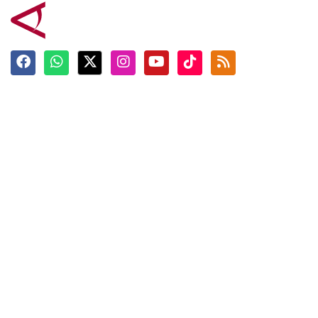
Terkini
Berita
Top News
Ngabuburit
Terpopuler
Hidangan
Foto
Info Mudik
Video
Tokoh
Infografik
Tausiyah
English
Jadwal Imsak