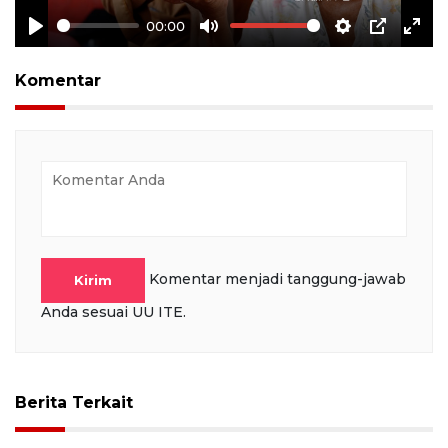
00:00
Play
Mute
Settings
PIP
Ente
full
Komentar
Komentar menjadi tanggung-jawab
Kirim
Anda sesuai UU ITE.
Berita Terkait