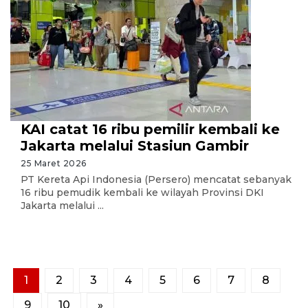
KAI catat 16 ribu pemilir kembali ke
Jakarta melalui Stasiun Gambir
25 Maret 2026
PT Kereta Api Indonesia (Persero) mencatat sebanyak
16 ribu pemudik kembali ke wilayah Provinsi DKI
Jakarta melalui ...
1
2
3
4
5
6
7
8
9
10
»