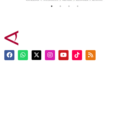
Terkini
Berita
Top News
Ngabuburit
Terpopuler
Hidangan
Foto
Info Mudik
Video
Tokoh
Infografik
Tausiyah