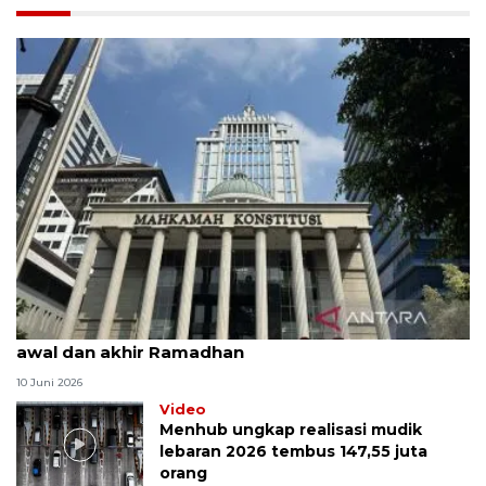
MK uji materi UU Peradilan Agama perihal isbat
awal dan akhir Ramadhan
10 Juni 2026
Video
Menhub ungkap realisasi mudik
lebaran 2026 tembus 147,55 juta
orang