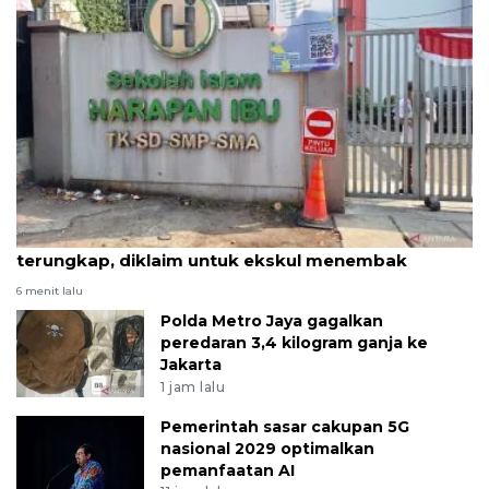
Asal-usul senjata di sekolah swasta Jaksel
terungkap, diklaim untuk ekskul menembak
6 menit lalu
Polda Metro Jaya gagalkan
peredaran 3,4 kilogram ganja ke
Jakarta
1 jam lalu
Pemerintah sasar cakupan 5G
nasional 2029 optimalkan
pemanfaatan AI