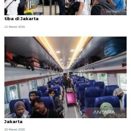
H+1 Lebaran, pemudik dan perantau mulai kembali
tiba di Jakarta
22 Maret 2026
H-1 Lebaran, 50.636 penumpang kereta tinggalkan
Jakarta
20 Maret 2026