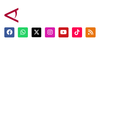
Terkini
Berita
Top News
Ngabuburit
Terpopuler
Hidangan
Foto
Info Mudik
Video
Tokoh
Infografik
Tausiyah
English
Jadwal Imsak