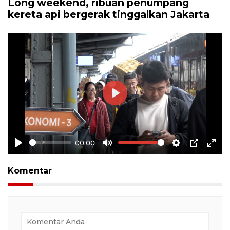
Long weekend, ribuan penumpang
kereta api bergerak tinggalkan Jakarta
Play
00:00
Play
Mute
Settings
PIP
Ente
full
Komentar