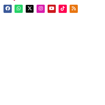
Terkini
Berita
Top News
Ngabuburit
Terpopuler
Hidangan
Foto
Info Mudik
Video
Tokoh
Infografik
Tausiyah
English
Jadwal Imsak
Karkhas
ANTARA News English
Anti Hoaks
Masuk