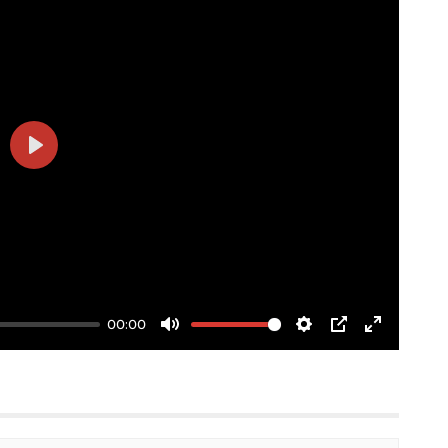
Play
00:00
Mute
Settings
PIP
Enter
fullscree