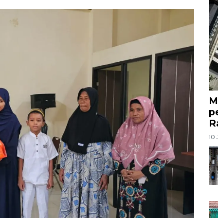
M
p
R
10 