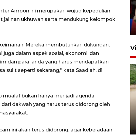
silaturahim masyarakat dan
enter Ambon ini merupakan wujud kepedulian
upaya pelestarian budaya di
t jalinan ukhuwah serta mendukung kelompok
Ibu Kota
11 April 2026
am keimanan. Mereka membutuhkan dukungan,
V
pi juga dalam aspek sosial, ekonomi, dan
atim dan para janda yang harus mendapatkan
sulit seperti sekarang,” kata Saadiah, di
p mualaf bukan hanya menjadi agenda
 dari dakwah yang harus terus didorong oleh
Gabung Persebaya, striker
timnas Ramadhan Sananta
masyarakat.
kembali asah naluri
9 Juli 2026
m ini akan terus didorong, agar keberadaan