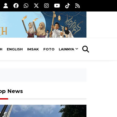
AH
ENGLISH
IMSAK
FOTO
LAINNYA
op News