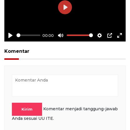
Play
00:00
Play
Mute
Settings
PIP
Ente
full
Komentar
Komentar menjadi tanggung-jawab
Kirim
Anda sesuai UU ITE.