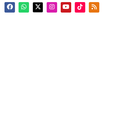
Terkini
Berita
Top News
Ngabuburit
Terpopuler
Hidangan
Foto
Info Mudik
Video
Tokoh
Infografik
Tausiyah
English
Jadwal Imsak
Karkhas
ANTARA News English
Anti Hoaks
Masuk