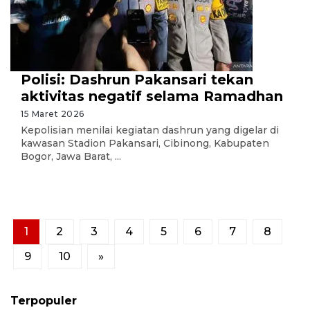
Polisi: Dashrun Pakansari tekan
aktivitas negatif selama Ramadhan
15 Maret 2026
Kepolisian menilai kegiatan dashrun yang digelar di
kawasan Stadion Pakansari, Cibinong, Kabupaten
Bogor, Jawa Barat, ...
1
2
3
4
5
6
7
8
9
10
»
Terpopuler