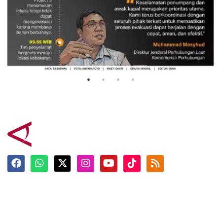
Evakuasi korban kebakaran KM
Mutiara Sentosa 2
3 Agustus 2026
Terkini
Berita
Top News
Ngabuburit