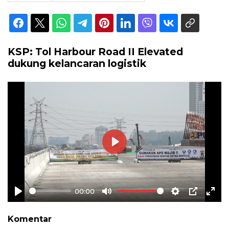
KSP: Tol Harbour Road II Elevated
dukung kelancaran logistik
Play
00:00
Play
Mute
Settings
PIP
Ente
full
Komentar