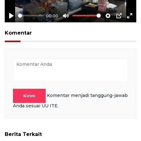
00:00
Play
Mute
Settings
PIP
Ente
full
Komentar
Komentar menjadi tanggung-jawab
Kirim
Anda sesuai UU ITE.
Berita Terkait