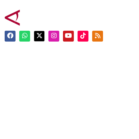
Terkini
Berita
Top News
Ngabuburit
Terpopuler
Hidangan
Foto
Info Mudik
Video
Tokoh
Infografik
Tausiyah
English
Jadwal Imsak