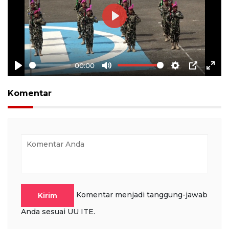
Play
00:00
Play
Mute
Settings
PIP
Ente
full
Komentar
Komentar menjadi tanggung-jawab
Kirim
Anda sesuai UU ITE.