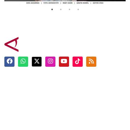
Terkini
Berita
Top News
Ngabuburit
Terpopuler
Hidangan
Foto
Info Mudik
Video
Tokoh