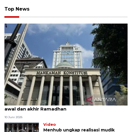
Top News
MK uji materi UU Peradilan Agama perihal isbat
awal dan akhir Ramadhan
10 Juni 2026
Video
Menhub ungkap realisasi mudik