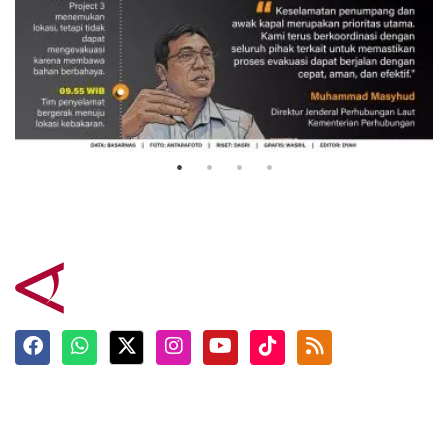
Evakuasi korban kebakaran KM
Mutiara Sentosa 2
3 Agustus 2026
Terkini
Berita
Top News
Ngabuburit