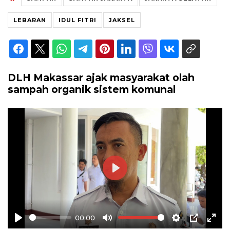
LEBARAN
IDUL FITRI
JAKSEL
DLH Makassar ajak masyarakat olah
sampah organik sistem komunal
Play
00:00
Play
Mute
Settings
PIP
Ente