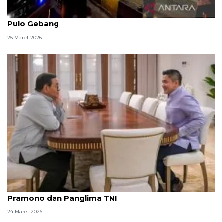
Menhub dan Seskab pantau arus balik di Terminal
Pulo Gebang
25 Maret 2026
Idul Fitri, Seskab Teddy silaturahmi dengan
Pramono dan Panglima TNI
24 Maret 2026