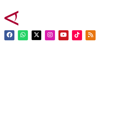
Terkini
Berita
Top News
Ngabuburit
Terpopuler
Hidangan
Foto
Info Mudik
Video
Tokoh
Infografik
Tausiyah
English
Jadwal Imsak