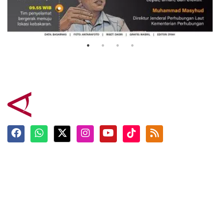
Evakuasi korban kebakaran KM
Mutiara Sentosa 2
3 Agustus 2026
Terkini
Berita
Top News
Ngabuburit
Terpopuler
Hidangan
Foto
Info Mudik