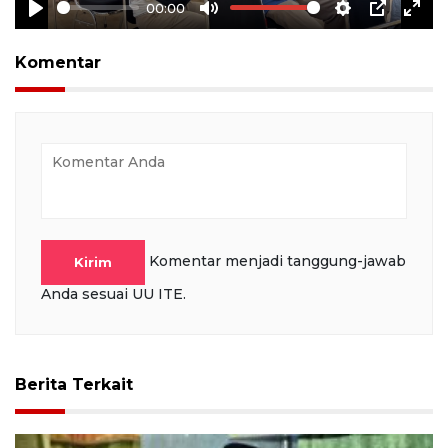
00:00
Play
Mute
Settings
PIP
Ente
full
Komentar
Komentar menjadi tanggung-jawab
Kirim
Anda sesuai UU ITE.
Berita Terkait