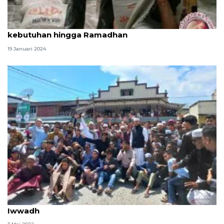
Bulog Sulteng tambah 900 ton gula penuhi
kebutuhan hingga Ramadhan
19 Januari 2024
Warga keturunan Arab di Palu rayakan tradisi
Iwwadh