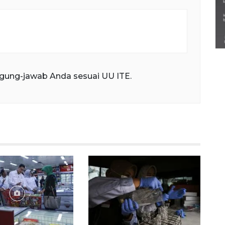
Semarak Lebaran Ketupat di
berbagai daerah
28 Maret 2026
gung-jawab Anda sesuai UU ITE.