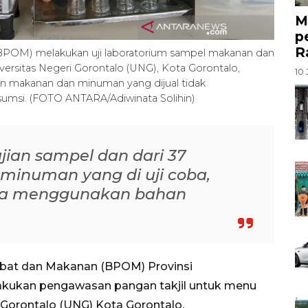
M
p
R
BPOM) melakukan uji laboratorium sampel makanan dan
versitas Negeri Gorontalo (UNG), Kota Gorontalo,
10 
an makanan dan minuman yang dijual tidak
umsi. (FOTO ANTARA/Adiwinata Solihin)
ian sampel dan dari 37
inuman yang di uji coba,
pa menggunakan bahan
Obat dan Makanan (BPOM) Provinsi
kukan pengawasan pangan takjil untuk menu
i Gorontalo (UNG) Kota Gorontalo.