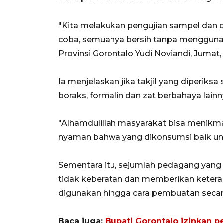
"Kita melakukan pengujian sampel dan 
coba, semuanya bersih tanpa mengguna
Provinsi Gorontalo Yudi Noviandi, Jumat, 
Ia menjelaskan jika takjil yang diperiks
boraks, formalin dan zat berbahaya lainn
"Alhamdulillah masyarakat bisa menikma
nyaman bahwa yang dikonsumsi baik unt
Sementara itu, sejumlah pedagang yang
tidak keberatan dan memberikan keteran
digunakan hingga cara pembuatan secara
Baca juga:
Bupati Gorontalo izinkan p