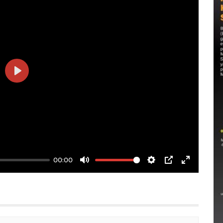
Play
00:00
Mute
Settings
PIP
Enter
fullscree