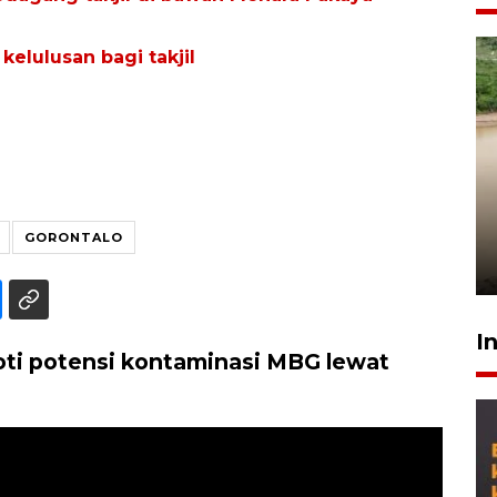
kelulusan bagi takjil
Gabung Persebaya, striker
timnas Ramadhan Sananta
kembali asah naluri
GORONTALO
9 Juli 2026
I
ti potensi kontaminasi MBG lewat