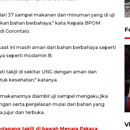
dari 37 sampel makanan dan minuman yang di uji
kan bahan berbahaya," kata Kepala BPOM
F
di Gorontalo.
a saat ini masih aman dari bahan berbahaya seperti
ya seperti rhodamin B.
ti takjil di sekitar UNG dengan aman dan
Lebaran Betawi 2026, ajang
uk kesehatan," katanya.
silaturahim masyarakat dan
upaya pelestarian budaya di
 makanannya diambil uji sampel mengaku jika
Ibu Kota
gan serta penjelasan mulai dari bahan yang
11 April 2026
 jujur dan terbuka.
V
edagang takjil di bawah Menara Pakaya