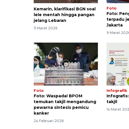
Foto
Kemarin, klarifikasi BGN soal
Foto: Pe
lele mentah hingga pangan
terpadu jel
jelang Lebaran
Jakarta
11 Maret 2026
9 Maret 202
Foto
Infografik
Foto: Waspada! BPOM
Infografis
temukan takjil mengandung
takjil
pewarna sintesis pemicu
14 Maret 20
kanker
24 Februari 2026