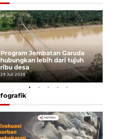
Program Jembatan Garuda
Pemerint
hubungkan lebih dari tujuh
pembangu
ribu desa
dukung k
29 Juli 2026
29 Juli 2026
nfografik