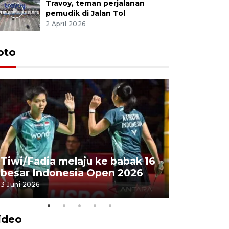
Travoy, teman perjalanan
pemudik di Jalan Tol
2 April 2026
oto
Penyembe
Tiwi/Fadia melaju ke babak 16
milik Pre
besar Indonesia Open 2026
Masjid Ist
3 Juni 2026
28 Mei 2026
ideo