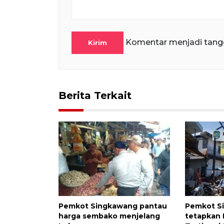
Komentar menjadi tang
Kirim
Berita Terkait
Pemkot Singkawang pantau
Pemkot S
harga sembako menjelang
tetapkan 