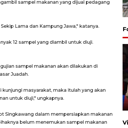
ngambil sampel makanan yang dijual pedagang
n, Sekip Lama dan Kampung Jawa," katanya.
F
nyak 12 sampel yang diambil untuk diuji.
ngujian sampel makanan akan dilakukan di
asar Juadah.
Lebaran Betawi 2026, ajang
silaturahim masyarakat dan
upaya pelestarian budaya di
 kunjungi masyarakat, maka itulah yang akan
Ibu Kota
an untuk diuji," ungkapnya.
11 April 2026
mkot Singkawang dalam mempersiapkan makanan
V
ga pihaknya belum menemukan sampel makanan