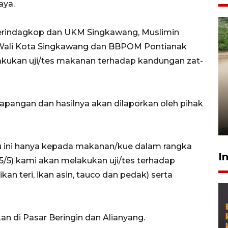
aya.
erindagkop dan UKM Singkawang, Muslimin
Wali Kota Singkawang dan BBPOM Pontianak
ukan uji/tes makanan terhadap kandungan zat-
Gabung Persebaya, striker
timnas Ramadhan Sananta
lapangan dan hasilnya akan dilaporkan oleh pihak
kembali asah naluri
9 Juli 2026
 ini hanya kepada makanan/kue dalam rangka
I
5/5) kami akan melakukan uji/tes terhadap
an teri, ikan asin, tauco dan pedak) serta
n di Pasar Beringin dan Alianyang.