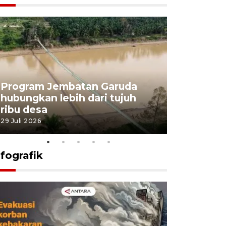
Program Jembatan Garuda
Pemerint
hubungkan lebih dari tujuh
pembangu
ribu desa
dukung k
29 Juli 2026
29 Juli 2026
nfografik