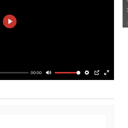
Semarak Lebaran Ketupat di
berbagai daerah
28 Maret 2026
Play
00:00
Mute
Settings
PIP
Enter
fullscree