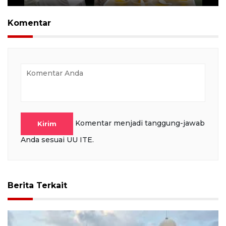
Play
Mute
Settings
PIP
Ente
full
Komentar
Komentar menjadi tanggung-jawab
Kirim
Anda sesuai UU ITE.
Berita Terkait