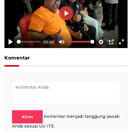
Play
00:00
Play
Mute
Settings
PIP
Ente
full
Komentar
Komentar menjadi tanggung-jawab
Kirim
Anda sesuai UU ITE.