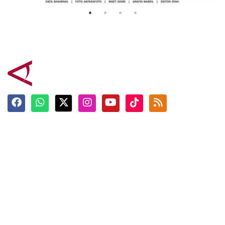
Terkini
Berita
Top News
Ngabuburit
Terpopuler
Hidangan
Foto
Info Mudik
Video
Tokoh
Infografik
Tausiyah