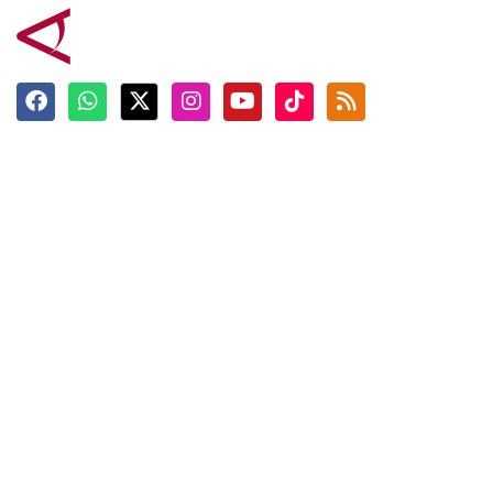
Terkini
Berita
Top News
Ngabuburit
Terpopuler
Hidangan
Foto
Info Mudik
Video
Tokoh
Infografik
Tausiyah
English
Jadwal Imsak