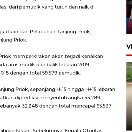
silaturahim masyarakat dan
si dari pemudik yang turun dan naik di
upaya pelestarian budaya di
Ibu Kota
11 April 2026
katkan dari Pelabuhan Tanjung Priok,
jung Priok.
V
Priok memperkirakan akan terjadi kenaikan
a arus mudik dan balik lebaran 2019
018 dengan total 59.579 pemudik.
njung Priok, sepanjang H-15 hingga H+15 lebaran
atkan diprediksi menyentuh angka 33.289
Gabung Persebaya, striker
ebanyak 32.248 dengan total mencapai 65.537
timnas Ramadhan Sananta
kembali asah naluri
9 Juli 2026
bihi perkiraan. Sebelumnya, Kepala Otoritas