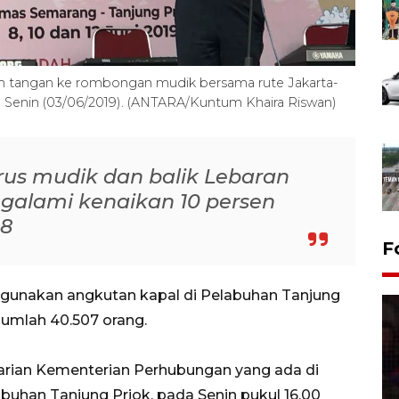
tangan ke rombongan mudik bersama rute Jakarta-
, Senin (03/06/2019). (ANTARA/Kuntum Khaira Riswan)
s mudik dan balik Lebaran
galami kenaikan 10 persen
18
F
gunakan angkutan kapal di Pelabuhan Tanjung
jumlah 40.507 orang.
arian Kementerian Perhubungan yang ada di
uhan Tanjung Priok, pada Senin pukul 16.00
Lebaran Betawi 2026, ajang