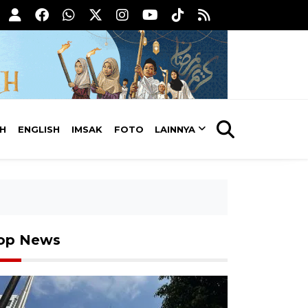
AH
ENGLISH
IMSAK
FOTO
LAINNYA
op News