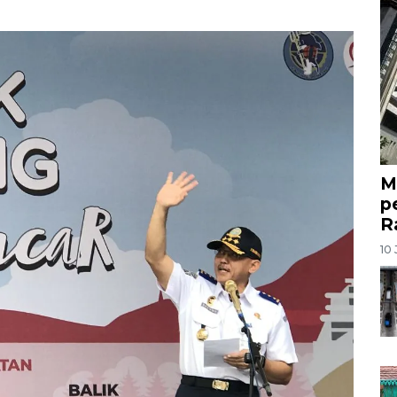
M
p
R
10 