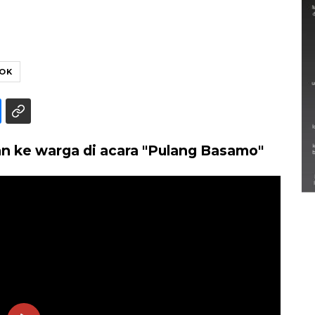
IOK
Semarak Lebaran Ketupat di
an ke warga di acara "Pulang Basamo"
berbagai daerah
28 Maret 2026