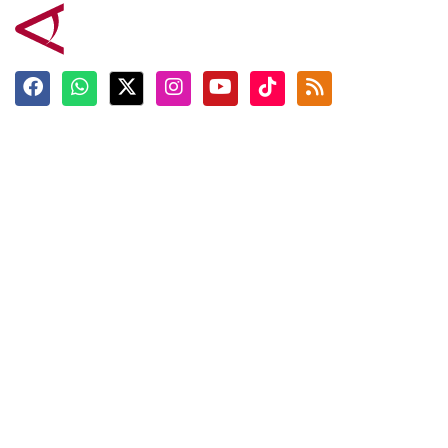
Terkini
Berita
Top News
Ngabuburit
Terpopuler
Hidangan
Foto
Info Mudik
Video
Tokoh
Infografik
Tausiyah
English
Jadwal Imsak