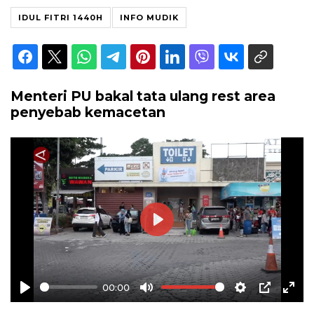
IDUL FITRI 1440H
INFO MUDIK
Menteri PU bakal tata ulang rest area
penyebab kemacetan
Play
00:00
Play
Mute
Settings
PIP
Ente