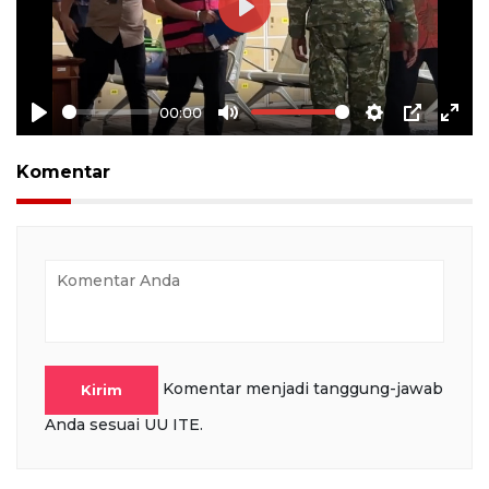
Play
00:00
Play
Mute
Settings
PIP
Ente
full
Komentar
Komentar menjadi tanggung-jawab
Kirim
Anda sesuai UU ITE.