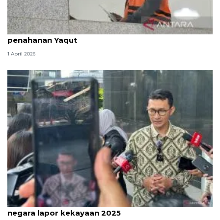
Dewas KPK tindak lanjuti aduan soal pengalihan
penahanan Yaqut
1 April 2026
Jelang tenggat, KPK ingatkan penyelenggara
negara lapor kekayaan 2025