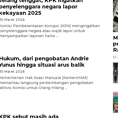
Jelang tenggat, KPK ingatkan
penyelenggara negara lapor
kekayaan 2025
30 Maret 2026
Komisi Pemberantasan Korupsi (KPK) mengingatkan
penyelenggara negara atau wajib lapor untuk
menyampaikan laporan harta ...
M
p
R
10 
Hukum, dari pengobatan Andrie
Yunus hingga situasi arus balik
30 Maret 2026
Kementerian Hak Asasi Manusia (KemenHAM)
memantau langsung perkembangan pengobatan
aktivis Komisi untuk Orang Hilang ...
KPK sebut masih ada