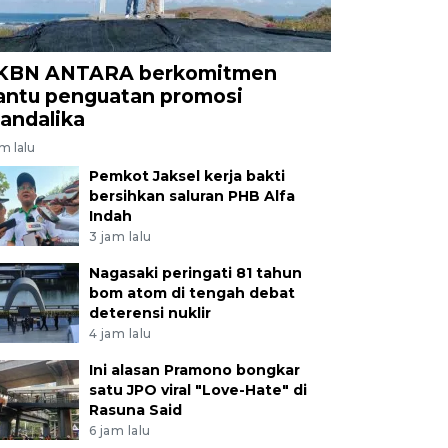
KBN ANTARA berkomitmen
antu penguatan promosi
andalika
am lalu
Pemkot Jaksel kerja bakti
bersihkan saluran PHB Alfa
Indah
3 jam lalu
Nagasaki peringati 81 tahun
bom atom di tengah debat
deterensi nuklir
4 jam lalu
Ini alasan Pramono bongkar
satu JPO viral "Love-Hate" di
Rasuna Said
6 jam lalu