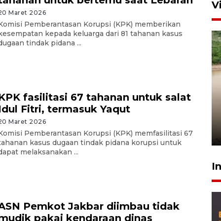
V
20 Maret 2026
Komisi Pemberantasan Korupsi (KPK) memberikan
kesempatan kepada keluarga dari 81 tahanan kasus
dugaan tindak pidana ...
KPK fasilitasi 67 tahanan untuk salat
Gabung Persebaya, striker
Idul Fitri, termasuk Yaqut
timnas Ramadhan Sananta
kembali asah naluri
20 Maret 2026
9 Juli 2026
Komisi Pemberantasan Korupsi (KPK) memfasilitasi 67
tahanan kasus dugaan tindak pidana korupsi untuk
dapat melaksanakan ...
I
ASN Pemkot Jakbar diimbau tidak
mudik pakai kendaraan dinas