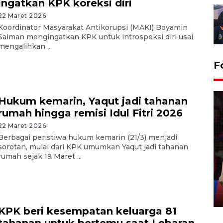
ingatkan KPK koreksi diri
22 Maret 2026
Koordinator Masyarakat Antikorupsi (MAKI) Boyamin
Saiman mengingatkan KPK untuk introspeksi diri usai
mengalihkan ...
F
Hukum kemarin, Yaqut jadi tahanan
rumah hingga remisi Idul Fitri 2026
22 Maret 2026
Berbagai peristiwa hukum kemarin (21/3) menjadi
sorotan, mulai dari KPK umumkan Yaqut jadi tahanan
Lebaran Betawi 2026, ajang
rumah sejak 19 Maret ...
silaturahim masyarakat dan
upaya pelestarian budaya di
Ibu Kota
11 April 2026
KPK beri kesempatan keluarga 81
tahanan untuk bertemu saat Lebaran