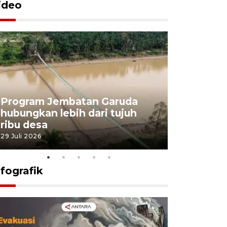
ideo
Program Jembatan Garuda
Pemerint
hubungkan lebih dari tujuh
pembangu
ribu desa
dukung k
29 Juli 2026
29 Juli 2026
nfografik