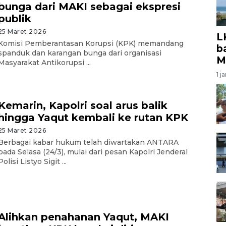
bunga dari MAKI sebagai ekspresi
publik
25 Maret 2026
L
Komisi Pemberantasan Korupsi (KPK) memandang
b
spanduk dan karangan bunga dari organisasi
M
Masyarakat Antikorupsi ...
1 j
Kemarin, Kapolri soal arus balik
hingga Yaqut kembali ke rutan KPK
25 Maret 2026
Berbagai kabar hukum telah diwartakan ANTARA
pada Selasa (24/3), mulai dari pesan Kapolri Jenderal
Polisi Listyo Sigit ...
Alihkan penahanan Yaqut, MAKI