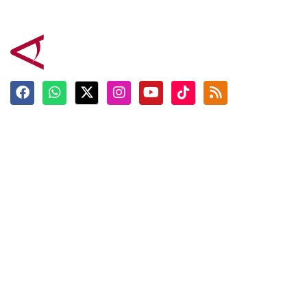
Terkini
Berita
Top News
Ngabuburit
Terpopuler
Hidangan
Foto
Info Mudik
Video
Tokoh
Infografik
Tausiyah
English
Jadwal Imsak