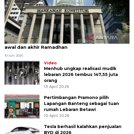
MK uji materi UU Peradilan Agama perihal isbat
awal dan akhir Ramadhan
10 Juni 2026
Video
Menhub ungkap realisasi mudik
lebaran 2026 tembus 147,55 juta
orang
13 April 2026
Pertimbangan Pramono pilih
Lapangan Banteng sebagai tuan
rumah Lebaran Betawi
10 April 2026
Tesla berhasil kalahkan penjualan
BYD di 2026