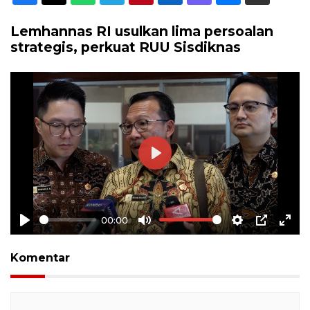
Lemhannas RI usulkan lima persoalan
strategis, perkuat RUU Sisdiknas
Play
00:00
Play
Mute
Settings
PIP
Ente
full
Komentar