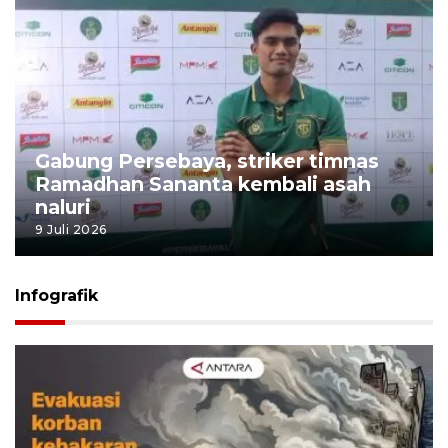
Gabung Persebaya, striker timnas
Ramadhan Sananta kembali asah
naluri
9 Juli 2026
Infografik