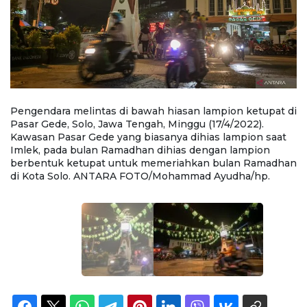
di
Pengendara melintas di bawah hiasan lampion ketupat di
P
Pasar Gede, Solo, Jawa Tengah, Minggu (17/4/2022).
Pa
Kawasan Pasar Gede yang biasanya dihias lampion saat
K
Imlek, pada bulan Ramadhan dihias dengan lampion
I
an
berbentuk ketupat untuk memeriahkan bulan Ramadhan
b
di Kota Solo. ANTARA FOTO/Mohammad Ayudha/hp.
d