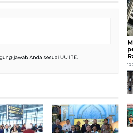
M
p
R
gung-jawab Anda sesuai UU ITE.
10 