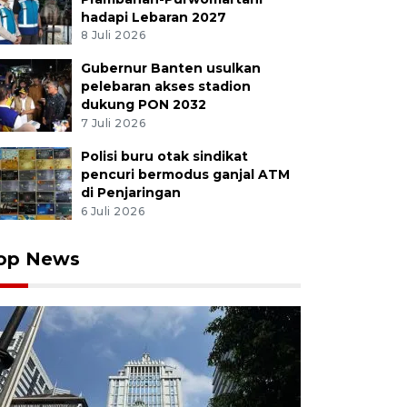
hadapi Lebaran 2027
8 Juli 2026
Gubernur Banten usulkan
 penumpang antre masuk ke dalam Terminal 1 A, Banda
pelebaran akses stadion
rang, Banten, Jumat (29/4/2022). PT Angkasa Pura II s
dukung PON 2032
rno Hatta memprediksi arus mudik jalur udara yang m
7 Juli 2026
di pada H- 2 atau Sabtu (30/4/2022). ANTARA FOTO/Mu
Polisi buru otak sindikat
pencuri bermodus ganjal ATM
di Penjaringan
6 Juli 2026
op News