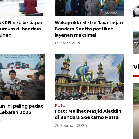
NRB cek kesiapan
Wakapolda Metro Jaya tinjau
 umum di bandara
Bandara Soetta pastikan
buhan
layanan maksimal
26
17 Maret 2026
V
Foto
un ini paling padat
Foto: Melihat Masjid Aladdin
r Lebaran 2026
di Bandara Soekarno Hatta
6
26 Februari 2026