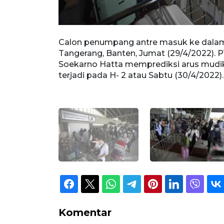
atta,
Calon penumpang antre masuk ke dalam 
a Bandara
Tangerang, Banten, Jumat (29/4/2022). P
a Soetta akan
Soekarno Hatta memprediksi arus mudik
wsj.
terjadi pada H- 2 atau Sabtu (30/4/20
Komentar