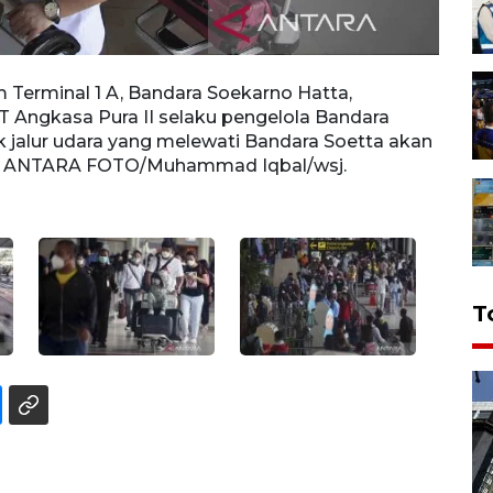
Terminal 1 A, Bandara Soekarno Hatta,
Calon
T Angkasa Pura II selaku pengelola Bandara
Tange
 jalur udara yang melewati Bandara Soetta akan
Soeka
22). ANTARA FOTO/Muhammad Iqbal/wsj.
terja
T