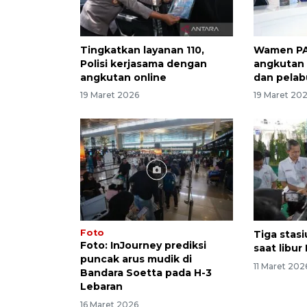
Tingkatkan layanan 110,
Wamen PA
Polisi kerjasama dengan
angkutan
angkutan online
dan pela
19 Maret 2026
19 Maret 20
Foto
Tiga stasi
Foto: InJourney prediksi
saat libu
puncak arus mudik di
11 Maret 202
Bandara Soetta pada H-3
Lebaran
16 Maret 2026