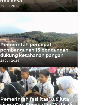
ribu desa
29 Juli 2026
Pemerintah percepat
pembangunan 15 bendungan
dukung ketahanan pangan
29 Juli 2026
Pemerintah fasilitasi 8,8 juta
siswa Cek Kesehatan Gratis di